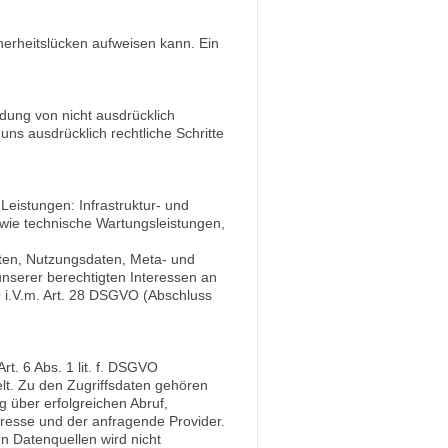
herheitslücken aufweisen kann. Ein
dung von nicht ausdrücklich
ns ausdrücklich rechtliche Schritte
eistungen: Infrastruktur- und
owie technische Wartungsleistungen,
aten, Nutzungsdaten, Meta- und
serer berechtigten Interessen an
O i.V.m. Art. 28 DSGVO (Abschluss
t. 6 Abs. 1 lit. f. DSGVO
lt. Zu den Zugriffsdaten gehören
über erfolgreichen Abruf,
dresse und der anfragende Provider.
 Datenquellen wird nicht