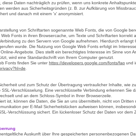
 diese Daten nachträglich zu prüfen, wenn uns konkrete Anhaltspunkte
nen werden aus Sicherheitsgründen (z. B. zur Aufklärung von Missbrauc
ert und danach mit einem 'x' anonymisiert.
Darstellung von Schriftarten sogenannte Web Fonts, die von Google bere
ten Web Fonts in ihren Browsercache, um Texte und Schriftarten korre
Verbindung zu den Servern von Google aufnehmen. Hierdurch erlangt 
erufen wurde. Die Nutzung von Google Web Fonts erfolgt im Interesse 
nline-Angebote. Dies stellt ein berechtigtes Interesse im Sinne von Ar
ützt, wird eine Standardschrift von Ihrem Computer genutzt.
b Fonts finden Sie unter
https://developers.google.com/fonts/faq
und i
/privacy?hl=de
.
icherheit und zum Schutz der Übertragung vertraulicher Inhalte, wie zu
e SSL-Verschlüsselung. Eine verschlüsselte Verbindung erkennen Sie d
" wechselt und an dem Schloss-Symbol in Ihrer Browserzeile.
rt ist, können die Daten, die Sie an uns übermitteln, nicht von Dritte
mmunikation per E-Mail Sicherheitslücken aufweisen können, insbeson
SL-Verschlüssung sichert. Ein lückenloser Schutz der Daten vor dem Zu
perrung
unentgeltliche Auskunft über Ihre gespeicherten personenbezogenen D