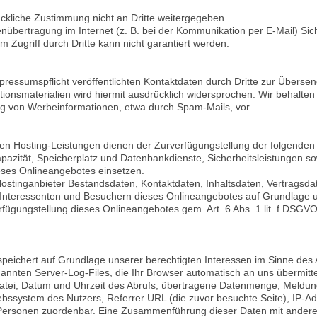
ckliche Zustimmung nicht an Dritte weitergegeben.
enübertragung im Internet (z. B. bei der Kommunikation per E-Mail) Sic
 Zugriff durch Dritte kann nicht garantiert werden.
essumspflicht veröffentlichten Kontaktdaten durch Dritte zur Übersen
onsmaterialien wird hiermit ausdrücklich widersprochen. Wir behalten u
g von Werbeinformationen, etwa durch Spam-Mails, vor.
 Hosting-Leistungen dienen der Zurverfügungstellung der folgenden L
pazität, Speicherplatz und Datenbankdienste, Sicherheitsleistungen s
eses Onlineangebotes einsetzen.
 Hostinganbieter Bestandsdaten, Kontaktdaten, Inhaltsdaten, Vertragsd
nteressenten und Besuchern dieses Onlineangebotes auf Grundlage un
erfügungstellung dieses Onlineangebotes gem. Art. 6 Abs. 1 lit. f DSGV
peichert auf Grundlage unserer berechtigten Interessen im Sinne des Ar
annten Server-Log-Files, die Ihr Browser automatisch an uns übermitte
tei, Datum und Uhrzeit des Abrufs, übertragene Datenmenge, Meldung 
ebssystem des Nutzers, Referrer URL (die zuvor besuchte Seite), IP-A
 Personen zuordenbar. Eine Zusammenführung dieser Daten mit anderen